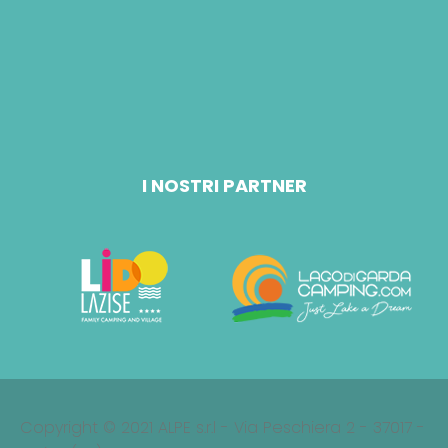
I NOSTRI PARTNER
Copyright © 2021 ALPE s.r.l - Via Peschiera 2 - 37017 -