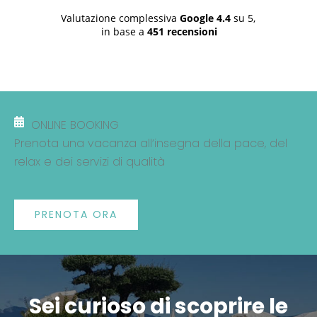
Valutazione complessiva
Google
4.4
su 5,
in base a
451 recensioni
ONLINE BOOKING
Prenota una vacanza all’insegna della pace, del
relax e dei servizi di qualità
PRENOTA ORA
Sei curioso di scoprire le