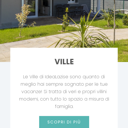
VILLE
Le Ville di IdeaLazise sono quanto di
meglio hai sempre sognato per le tue
vacanze! Si tratta di veri e propri villini
moderni, con tutto lo spazio a misura di
famiglia.
SCOPRI DI PIÙ