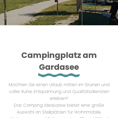
Kontakte
Campingplatz am
Gardasee
Möchten Sie einen Urlaub mitten im Grünen und
voller Ruhe, Entspannung und Qualitätsdiensten
erleben?
Das Camping IdeaLazise bietet eine große
Auswahl an Stellplätzen für Wohnmobile,