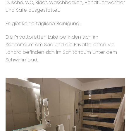
Dusche, WC, Bidet, Waschbecken, Handtuchwärmer
und Safe ausgestattet.
Es gibt keine tägliche Reinigung.
Die Privattoiletten Lake befinden sich im
Sanitärraum am See und die Privattoiletten Via
Londra befinden sich im Sanitärraum unter dem
Schwimmbad.