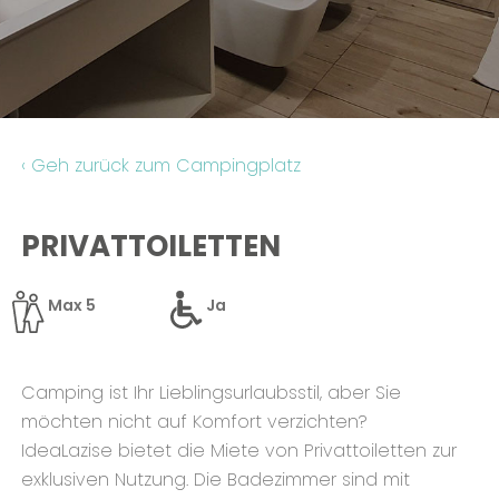
Kontakte
‹ Geh zurück zum Campingplatz
PRIVATTOILETTEN
Max 5
Ja
Camping ist Ihr Lieblingsurlaubsstil, aber Sie
möchten nicht auf Komfort verzichten?
IdeaLazise bietet die Miete von Privattoiletten zur
exklusiven Nutzung. Die Badezimmer sind mit