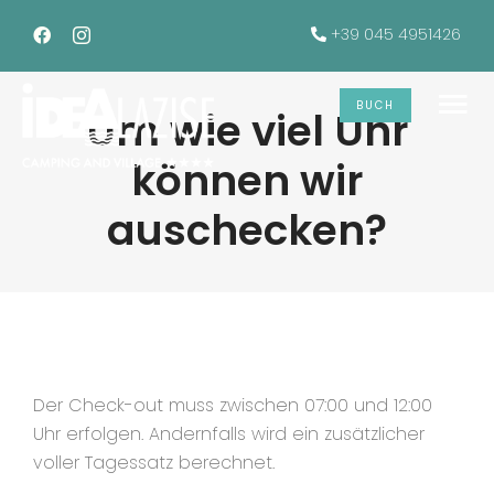
Skip
+39 045 4951426
to
content
BUCH
Um wie viel Uhr
To
können wir
Na
Die Unterkünfte
auschecken?
Dienstleistungen
Um wie viel Uhr können wir
auschecken?
ANGEBOTE
Der Check-out muss zwischen 07:00 und 12:00
Galerie
Uhr erfolgen. Andernfalls wird ein zusätzlicher
voller Tagessatz berechnet.
INFO