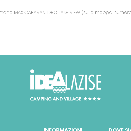
mano MAXICARAVAN IDRO LAKE VIEW (sulla mappa numerate L4
INFORMAZIONI
DOVE S