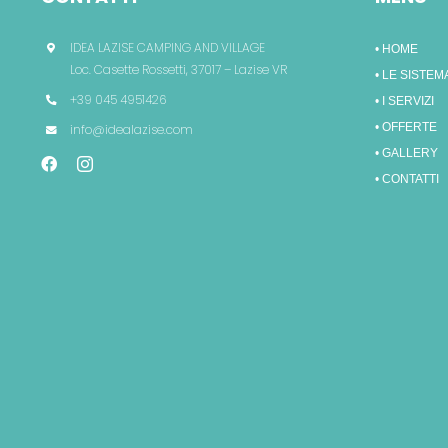
IDEA LAZISE CAMPING AND VILLAGE
• HOME
Loc. Casette Rossetti, 37017 – Lazise VR
• LE SISTEM
+39 045 4951426
• I SERVIZI
• OFFERTE
info@idealazise.com
• GALLERY
• CONTATTI