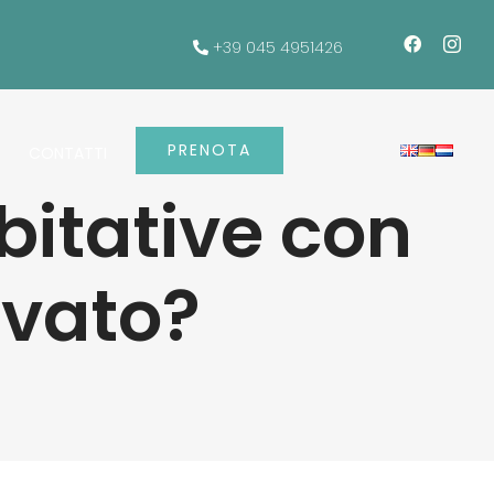
+39 045 4951426
PRENOTA
CONTATTI
bitative con
ivato?