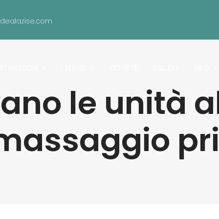
idealazise.com
ISTEMAZIONI
I SERVIZI
OFFERTE
GALLERY
INFO
vano le unità a
omassaggio pr
tive con l’idromassaggio privato?