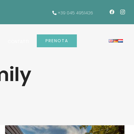
+39 045 4951426
PRENOTA
CONTATTI
ily