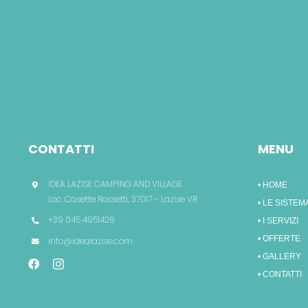
CONTATTI
MENU
IDEA LAZISE CAMPING AND VILLAGE
• HOME
Loc. Casette Rossetti, 37017 – Lazise VR
• LE SISTEM
+39 045 4951426
• I SERVIZI
• OFFERTE
info@idealazise.com
• GALLERY
• CONTATTI