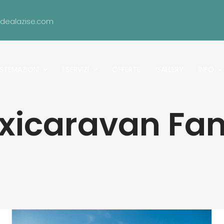
idealazise.com
ISTEMAZIONI
I SERVIZI
OFFERTE
GALLERY
INFO
xicaravan Fam