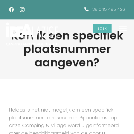
Skip
+39 045 4951426
to
content
BOEK
Kan ik een specifiek
To
plaatsnummer
Na
De accommodaties
aangeven?
Diensten
Kan ik een specifiek
plaatsnummer aangeven?
Aanbiedingen
Helaas is het niet mogelijk om een specifiek
Galerij
plaatsnummer te reserveren. Bij aankomst op
onze Camping & Village word u geïnformeerd
INFO
over de beschikbaarheid van de door u