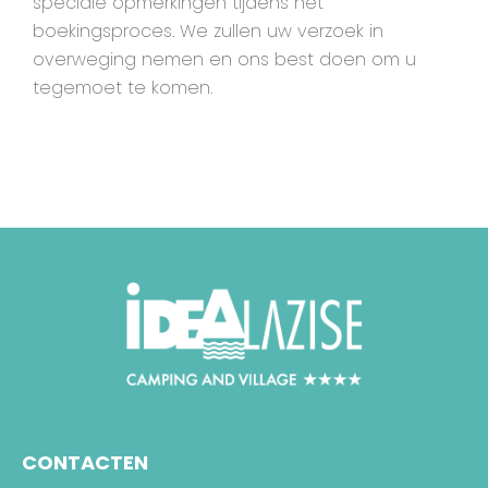
speciale opmerkingen tijdens het
boekingsproces. We zullen uw verzoek in
overweging nemen en ons best doen om u
CONTACTEN
tegemoet te komen.
CONTACTEN