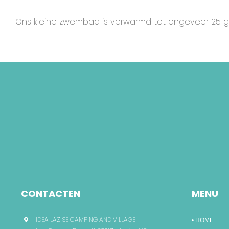
Ons kleine zwembad is verwarmd tot ongeveer 25 gra
CONTACTEN
MENU
IDEA LAZISE CAMPING AND VILLAGE
• HOME