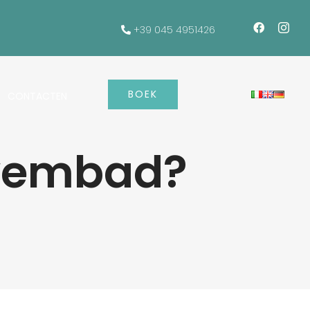
+39 045 4951426
BOEK
CONTACTEN
zwembad?