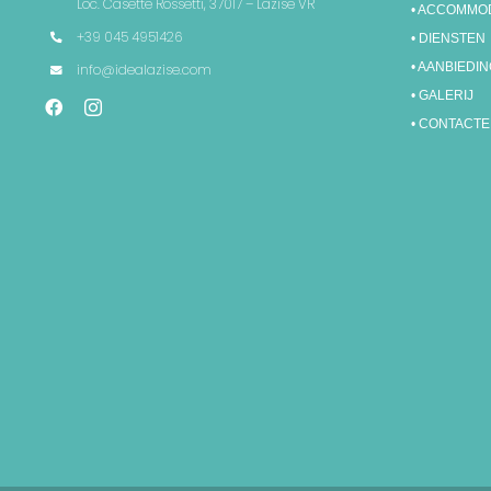
Loc. Casette Rossetti, 37017 – Lazise VR
• ACCOMMO
+39 045 4951426
• DIENSTEN
• AANBIEDI
info@idealazise.com
• GALERIJ
• CONTACT