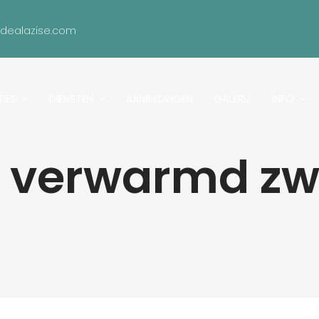
idealazise.com
IES
DIENSTEN
AANBIEDINGEN
GALERIJ
INFO
en verwarmd 